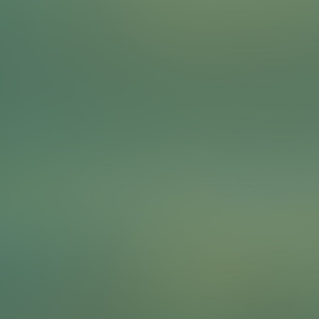
In Leipzig sind viele Skulpturen und Statuen
ausgestellt. Wählt eine Skulptur aus der Liste aus und
interagiert mit ihr auf eine Art und Weise, die sie zum
Leben erweckt.
Locations
Neues Bach Denkmal
Unzeitgemäße Zeitgenossen
To complete the Challenge …
Macht ein Foto von eurer gemeinsamen Skulptur.
Points
3