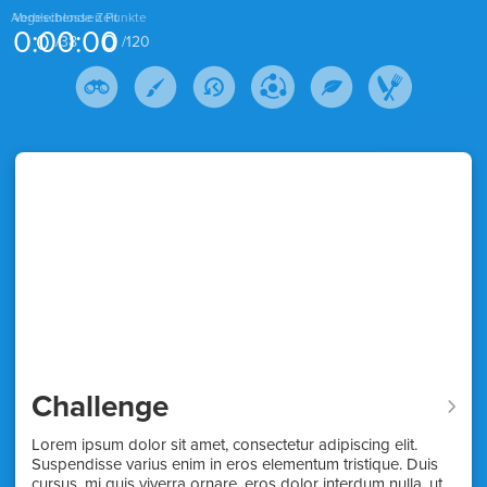
Abgeschlossen
Verbleibende Zeit
Punkte
0:00:00
0
0
/
38
/
120
Challenge
Lorem ipsum dolor sit amet, consectetur adipiscing elit.
Suspendisse varius enim in eros elementum tristique. Duis
cursus, mi quis viverra ornare, eros dolor interdum nulla, ut