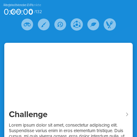
Abgeschlossen
Verbleibende Zeit
Punkte
0:00:00
0
0
/
45
/
132
Challenge
Lorem ipsum dolor sit amet, consectetur adipiscing elit.
Suspendisse varius enim in eros elementum tristique. Duis
cursus, mi quis viverra ornare, eros dolor interdum nulla, ut