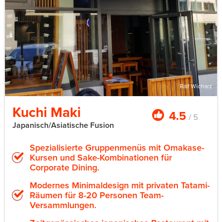
Ralf Wicharz
Kuchi Maki
4.5
/ 5
Japanisch/Asiatische Fusion
Spezialisierte Gruppenmenüs mit Omakase-
Kursen und Sake-Kombinationen für
Corporate Dining.
Modernes Minimaldesign mit privaten Tatami-
Räumen für 8-20 Personen Team-
Versammlungen.