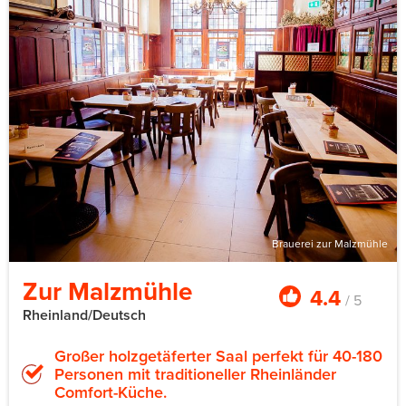
Brauerei zur Malzmühle
Zur Malzmühle
4.4
/ 5
Rheinland/Deutsch
Großer holzgetäferter Saal perfekt für 40-180
Personen mit traditioneller Rheinländer
Comfort-Küche.