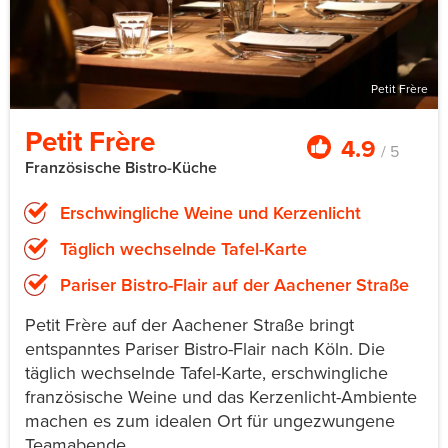
Petit Frère
Petit Frère
4.9
/ 5
Französische Bistro-Küche
Erschwingliche Weine und Kerzenlicht
Täglich wechselnde Tafel-Karte
Pariser Bistro-Flair auf der Aachener Straße
Petit Frère auf der Aachener Straße bringt
entspanntes Pariser Bistro-Flair nach Köln. Die
täglich wechselnde Tafel-Karte, erschwingliche
französische Weine und das Kerzenlicht-Ambiente
machen es zum idealen Ort für ungezwungene
Teamabende.