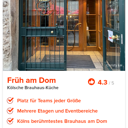
Christy Lai
Früh am Dom
4.3
/ 5
Kölsche Brauhaus-Küche
Platz für Teams jeder Größe
Mehrere Etagen und Eventbereiche
Kölns berühmtestes Brauhaus am Dom