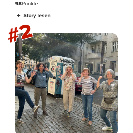
98
Punkte
Story lesen
#2
Die Schnitzeljagd durch Nürnberg war
unser Team-Building-Workshop und ich
muss mit der Kaiserburg anfangen, obwohl
wir erst am Ende dort waren, weil der Blick
von da oben über die roten Dächer der
Altstadt, also das muss man gesehen
haben. Aber vorher, am Ehekarussell-
Brunnen, da haben wir die Posen
nachgestellt und es war SO lustig dass eine
Schulklasse angefangen hat zuzuschauen,
wobei die Lehrerin nicht begeistert aussah.
Dann die 3 im Weggla, diese kleinen
Nürnberger Bratwürste, und Jana hat
gefragt warum die so klein sind, worauf ein
Einheimischer erklärt hat dass es Tradition
ist, was wiederum zu einer zehnminütigen
Diskussion über fränkische Esskultur
geführt hat. Am Schönen Brunnen haben