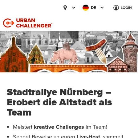
DE
LOGIN
Stadtrallye Nürnberg –
Erobert die Altstadt als
Team
Meistert
kreative Challenges
im Team!
Sendet Beweise an euren
Live-Host
, sammelt