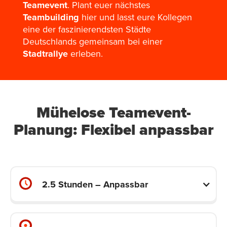
Teamevent
. Plant euer nächstes
Teambuilding
hier und lasst eure Kollegen
eine der faszinierendsten Städte
Deutschlands gemeinsam bei einer
Stadtrallye
erleben.
Mühelose Teamevent-
Planung: Flexibel anpassbar
2.5 Stunden – Anpassbar