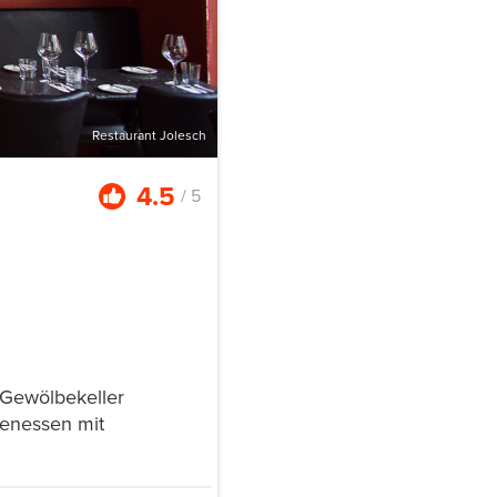
Restaurant Jolesch
4.5
/ 5
 Gewölbekeller
menessen mit