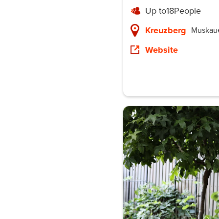
Up to
18
People
Kreuzberg
Muskauer
Website