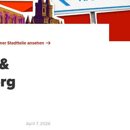
iner Stadtteile ansehen
 &
erg
April 7, 2026