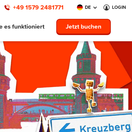
+49 1579 2481771
DE
LOGIN
e es funktioniert
Jetzt buchen