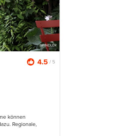
SPINDLER
4.5
/ 5
äume können
azu. Regionale,