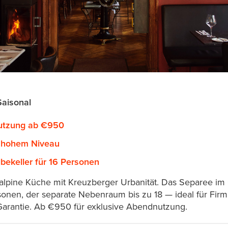
Saisonal
utzung ab €950
 hohem Niveau
ekeller für 16 Personen
 alpine Küche mit Kreuzberger Urbanität. Das Separee im
rsonen, der separate Nebenraum bis zu 18 — ideal für Fir
Garantie. Ab €950 für exklusive Abendnutzung.