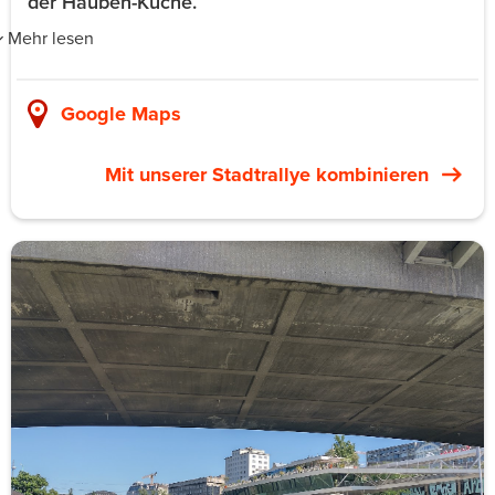
der Hauben-Küche.
Mehr lesen
Lingenhel in der Landstraßer Hauptstraße 74 ist Wiens
einzige Stadtkäserei. Die aktive Stadt-Molkerei ist an
Google Maps
Restaurant und Shop angeschlossen. Gruppen machen
Camembert aus Büffel- und Ziegenmilch zusammen mit
Mit unserer Stadtrallye kombinieren
Johannes Lingenhel selbst. An seiner Seite arbeitet
Käsemeister Robert Paget. Gearbeitet wird mit Bruch,
Schöpfern und Formen in derselben Küche, in der die
Verkaufskäse entstehen.
Das Format ist ein ganzer Abend. Nach dem
Käsemachen setzt sich die Gruppe zum mehrgängigen
Menü aus der Hausküche. Dazu gibt es eine begleitete
Käseverkostung und eine kuratierte Weinauswahl.
Firmentage sind so getaktet, dass die Firma das Lokal
exklusiv hat.
Gruppengröße: zehn bis 15 Personen, größere Buyouts
auf Anfrage. Der Abend läuft von 17:00 bis 21:30 und
kostet 170 € pro Person all-in. Begrüßungsdrink, Menü,