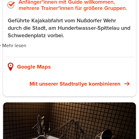
Anfänger*innen mit Guide willkommen,
mehrere Trainer*innen für größere Gruppen.
Geführte Kajakabfahrt vom Nußdorfer Wehr
durch die Stadt, am Hundertwasser-Spittelau und
Schwedenplatz vorbei.
Mehr lesen
myKajak führt Kajak-Touren auf dem Donaukanal, Wiens
innerstädtischem Donau-Arm. Start ist die Nußdorfer
Google Maps
Schleuse am nördlichen Stadtrand. Die Strecke führt
vorbei an Hundertwassers Müllverbrennung Spittelau,
Mit unserer Stadtrallye kombinieren
der Graffiti-Szene am Schwedenplatz und dem
Kunsthaus. Kürzere Variante: Ausstieg am Kunsthaus
nach 1,5 Stunden. Längere Variante: weiter bis zum
Albener Hafen und dem Friedhof der Namenlosen, 3,5
Stunden.
Für Teams funktioniert das, weil die meisten
Wiener*innen gar nicht wissen, dass der Kanal befahrbar
ist. Die Perspektivverschiebung von der Wasserlinie nach