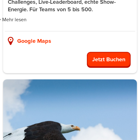
Challenges, Live-Leaderboard, echte Show-
Energie. Für Teams von 5 bis 500.
Mehr lesen
Urban Challenger Wien ist die Stadtrallye für euer Event.
Keine lineare Route zum Abklappern, sondern eine
Google Maps
Open-World-Challenge mit Wien als Spielfeld. Ein Live
Game Host moderiert die ganze Show über die App:
Begrüßung, Live-Leaderboard, Echtzeit-Fotocheck und
Jetzt Buchen
eine dynamische Siegerehrung. Eure Teams entscheiden
selbst, welche Challenges sie in welcher Reihenfolge
angehen, von den inneren Bezirken über die Grätzl rund
um Neubau und den Naschmarkt bis zum Donaukanal.
Das Format skaliert von 5 bis 500 Personen ohne Bruch,
läuft bei jedem Wetter und braucht keine feste Location.
Custom Challenges machen eure Firmenstory zum
Spielinhalt, so wie Mercedes-Benz, Bayer, Delivery Hero
und Universal Music es schon gespielt haben. Statt
geführter Tour: eine echte Show, in der euer Team die
Hauptrolle spielt.