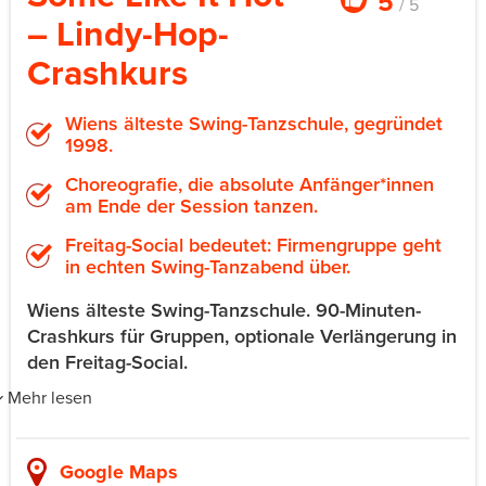
5
/ 5
– Lindy-Hop-
Crashkurs
Wiens älteste Swing-Tanzschule, gegründet
1998.
Choreografie, die absolute Anfänger*innen
am Ende der Session tanzen.
Freitag-Social bedeutet: Firmengruppe geht
in echten Swing-Tanzabend über.
Wiens älteste Swing-Tanzschule. 90-Minuten-
Crashkurs für Gruppen, optionale Verlängerung in
den Freitag-Social.
Mehr lesen
Some Like It Hot unterrichtet seit 1998 Lindy Hop,
Charleston, Balboa und Shag in Wien. Die Schule ist
Google Maps