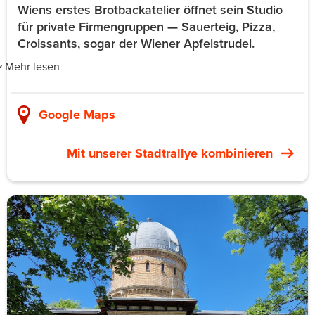
Wiens erstes Brotbackatelier öffnet sein Studio
für private Firmengruppen — Sauerteig, Pizza,
Croissants, sogar der Wiener Apfelstrudel.
Mehr lesen
Kruste & Krume betreibt Wiens erstes Brotbackatelier in
der Heumühlgasse 3/1 im 4. Bezirk. Das offene
Google Maps
Kursprogramm reicht von Roggensauerteig und
Steinofen-Pizza über französische Croissants,
Mit unserer Stadtrallye kombinieren
italienische Focaccia, glutenfreies Backen bis zum
klassischen Wiener Apfelstrudel. Für private Gruppen
öffnen sie dasselbe Atelier exklusiv — ihr wählt das
Thema, sie organisieren den Termin.
Für Teams funktioniert das, weil Backen eines der
wenigen Handwerke ist, bei denen die Wissenschaft
dahinter Spaß macht. Der Teig geht in seinem eigenen
Tempo, alle haben gemeinsam etwas zu tun.
Handsemmeln zu schleifen ist anspruchsvoller als
gedacht. Das Mitnahme-Resultat ist echt: Jede:r geht mit
eigenem Brot, Gebäck oder Strudel nach Hause.