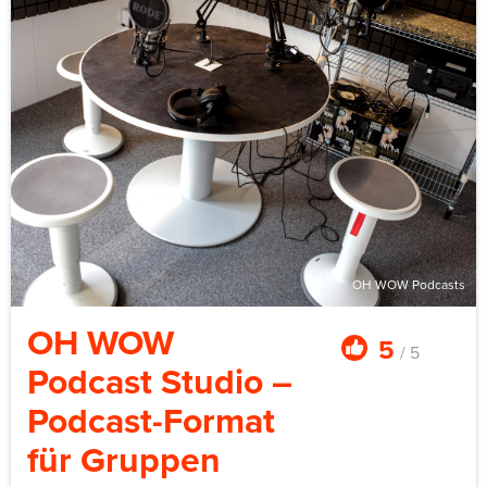
oben ist echt. Die lange Strecke endet am Friedhof für
unbekannte Schiffsbruchopfer, ein Ort, den fast niemand
im Kollegium kennt.
Anfänger*innen sind mit Guide willkommen.
Gruppengröße acht bis 20 über mehrere Guides. Preis ab
55–95 € pro Person je nach Länge. Saisonal: April bis
Oktober, wetterabhängig.
OH WOW Podcasts
OH WOW
5
/ 5
Podcast Studio –
Podcast-Format
für Gruppen