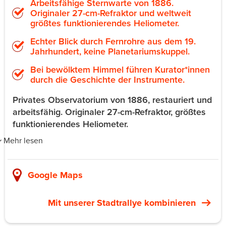
Arbeitsfähige Sternwarte von 1886.
Originaler 27-cm-Refraktor und weltweit
größtes funktionierendes Heliometer.
Echter Blick durch Fernrohre aus dem 19.
Jahrhundert, keine Planetariumskuppel.
Bei bewölktem Himmel führen Kurator*innen
durch die Geschichte der Instrumente.
Privates Observatorium von 1886, restauriert und
arbeitsfähig. Originaler 27-cm-Refraktor, größtes
funktionierendes Heliometer.
Mehr lesen
Die Kuffner Sternwarte in der Johann-Staud-Straße 10 im
16. Bezirk ist die private Sternwarte des
Google Maps
Brauereibesitzers Moriz von Kuffner aus dem Jahr 1886.
Sie wurde in arbeitsfähigen Zustand zurückversetzt.
Mit unserer Stadtrallye kombinieren
Private Sessions nutzen den originalen 27-cm-Refraktor
und das größte noch funktionierende Heliometer der
Welt. Bei klarem Himmel beobachtet die Gruppe Mond,