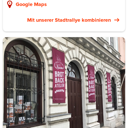
Naschmarkt. Die Standardroute für Firmen läuft drei
Google Maps
Stunden mit sechs bis acht Verkostungsstopps. Die
Guides haben persönliche Beziehungen zu den Stand-
Mit unserer Stadtrallye kombinieren
Betreibenden: Käseverarbeiter Urbanek, der
Gewürzhändler, ein vietnamesisches Feinkostlokal, ein
eigener Spritzwein-Stopp. Stände öffnen für die Gruppe
ihre Hinterzimmer statt am Verkaufstresen zu servieren.
Für Teams sitzt das zwischen kultureller Orientierung
und einem über den Markt verteilten Tasting-Menü.
Private Routen können auf den Karmelitermarkt jenseits
des Donaukanals erweitert werden. Oder sie binden eine
Kaffeehaus-Tour mit der „Genuss-Bim“-Straßenbahn ein.
Je nach Zeitbudget und Vorliebe der Firma.
Privatgruppen ab acht Personen, bis 25 mit einem Guide.
Bis zu 50 Personen mit zwei Guides parallel. Tour-Dauer
2,5 bis 3 Stunden. Einstiegspreis ab rund 75 € pro
Person je nach Verkostungsauswahl.