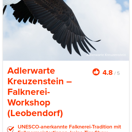
Adlerwarte Kreuzenstein
Adlerwarte
4.8
/ 5
Kreuzenstein –
Falknerei-
Workshop
(Leobendorf)
UNESCO-anerkannte Falknerei-Tradition mit