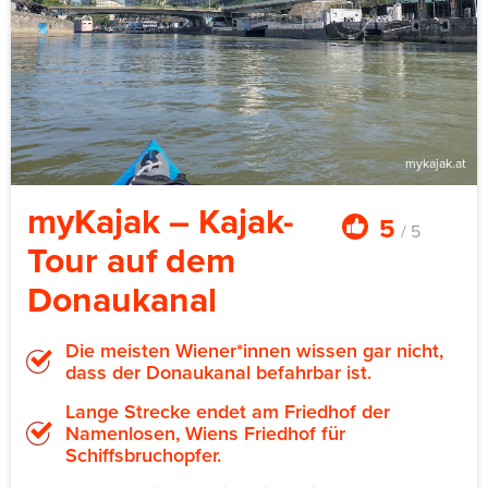
Käsegang, Verkostung und Getränke sind enthalten.
mykajak.at
myKajak – Kajak-
5
/ 5
Tour auf dem
Donaukanal
Die meisten Wiener*innen wissen gar nicht,
dass der Donaukanal befahrbar ist.
Lange Strecke endet am Friedhof der
Namenlosen, Wiens Friedhof für
Schiffsbruchopfer.