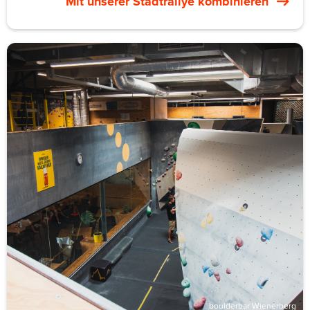
Mit unserer Stadtrallye kombinieren
Tiegelpresse läuft. Karten oder Plakate entstehen Stück
für Stück. Pfeifer lehrt nebenher Typografie an der
Universität. Er rahmt die Session in die Geschichte des
Wiener Buchdrucks ein.
Für Teams liegt das zwischen Handwerks-Session und
Design-Lecture. Lettern von Hand zu setzen dauert
länger, als alle erwarten. Diese Begrenzung erzwingt
Entscheidungen über Hierarchie und Abstände. Am
Ende nehmen alle ein Druckstück mit, das sie selbst
gesetzt haben.
Private Gruppenbuchungen umfassen sechs bis 14
Personen über rund drei Stunden. Der Preis wird auf
Anfrage genannt. Vergleichbare Letterpress-Formate in
Wien liegen bei 80–120 € pro Person.
boulderbar Wienerberg