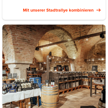
mindestens so sehr Wiener Swing-Community wie
Tanzschule. Das private Firmenformat bringt eure
Mit unserer Stadtrallye kombinieren
Gruppe auf den eigenen Ballroom-Boden in der
Sechshauser Straße 9 im 15. Bezirk. Ein 90-Minuten-
Crashkurs mit Choreografie, die alle am Ende der
Session tanzen können.
Für Teams funktioniert das Format, weil es Spaß macht
und dabei gerade so albern genug ist. Lindy Hop ist ein
Paartanz. Alle tanzen mit Kolleg*innen, mit denen sie
sonst nicht zusammenarbeiten. Der Freitagabend-Social
auf demselben Boden bedeutet, dass eine private
Gruppe in einen echten Swing-Tanzabend mit der
Wiener Community übergehen kann.
Gruppengröße zehn bis 40 Personen. 90 Minuten plus
optionaler Social. 25 bis 45 € pro Person für den
Workshop-Slot.