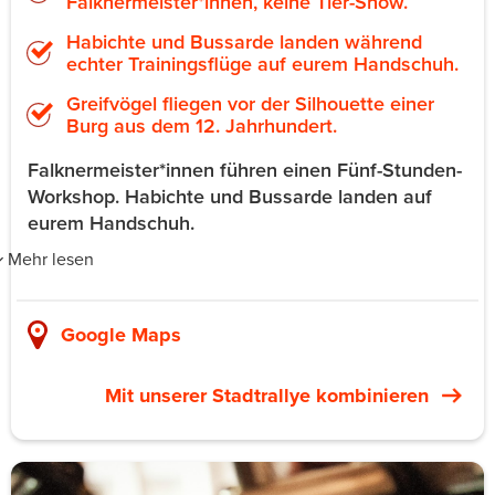
Falknermeister*innen, keine Tier-Show.
Habichte und Bussarde landen während
echter Trainingsflüge auf eurem Handschuh.
Greifvögel fliegen vor der Silhouette einer
Burg aus dem 12. Jahrhundert.
Falknermeister*innen führen einen Fünf-Stunden-
Workshop. Habichte und Bussarde landen auf
eurem Handschuh.
Mehr lesen
Die Adlerwarte Kreuzenstein liegt neben der Burg
Kreuzenstein, rund 25 Minuten nördlich von Wien mit
Google Maps
Auto oder S-Bahn S3. Der Fünf-Stunden-Workshop mit
den Falknermeister*innen der Station umfasst
Mit unserer Stadtrallye kombinieren
Ausrüstungs-Grundlagen, Greifvogel-Handhabung und
Trainings-Prinzipien. Danach arbeiten die
Teilnehmer*innen aktiv mit Habichten und Bussarden auf
dem Handschuh während echter Trainingsflüge. Die
Session schließt mit einer Falkner-Jause in der