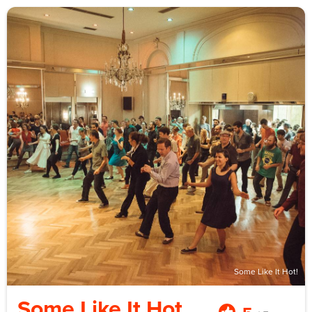
extern verwenden kann.
Für Teams funktioniert das als strukturiertes
Kreativformat mit konkretem Ergebnis. Sich selbst
geschnitten und bearbeitet zu hören ist nützlicher als
jedes Klassenraum-Medientraining. Sinnvoll für
Marketing-, Sales- und Leadership-Teams, die extern
auftreten.
Die Booth fasst bis zu vier Mikrofone. Ein größerer
Soundbricks-Raum nimmt größere Gruppen im
Rotationsprinzip. Zwei-Stunden-Studio-Einheiten ab 120
€ netto pro Firma. Workshop-Preise auf Anfrage.
Some Like It Hot!
Some Like It Hot