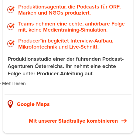
Produktionsagentur, die Podcasts für ORF,
Marken und NGOs produziert.
Teams nehmen eine echte, anhörbare Folge
mit, keine Medientraining-Simulation.
Producer*in begleitet Interview-Aufbau,
Mikrofontechnik und Live-Schnitt.
Produktionsstudio einer der führenden Podcast-
Agenturen Österreichs. Ihr nehmt eine echte
Folge unter Producer-Anleitung auf.
Mehr lesen
OH WOW ist eine der führenden Podcast-Agenturen
Österreichs. Sie produziert Formate für ORF, Marken und
Google Maps
NGOs. Ihr Studio im 7. Bezirk dient gleichzeitig als
Workshop-Raum. Das Firmenformat setzt das Team vor
Mit unserer Stadtrallye kombinieren
die Mikrofone. Eine Producer*in führt durch Interview-
Aufbau, Mikrofontechnik und einen Live-Schnitt. Output
ist eine echte, anhörbare Folge, die die Firma intern oder