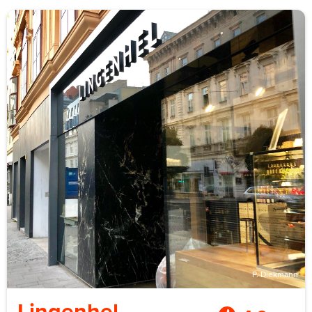
Planeten und Deep-Sky-Objekte direkt durch die Optik
aus dem 19. Jahrhundert. Bei bewölktem Himmel führen
die Kurator*innen durch die Sternbilder und die
Geschichte der Instrumente.
Für Teams funktioniert das als ruhiges, atmosphärisches
Format. Es passt zu Leadership- und kulturlastigen
Gruppen. Die Instrumente sind echte arbeitende
Antiquitäten. Durch ein 140 Jahre altes Fernrohr auf den
Saturn zu schauen ist eine andere Erfahrung als jede
Planetariumskuppel.
Gruppengröße bis rund 15 Personen in der Kuppel.
Größere Gruppen werden mit Gartenfernrohren
aufgeteilt. Rund zwei Stunden. Private Sessions ab rund
450 €, gebucht über die Wiener Volkshochschulen /
Planetarium Wien.
P. Diekmann
Lingenhel