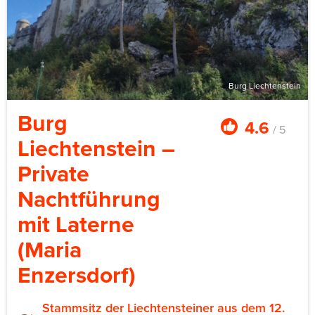
und Essen.
Burg Liechtenstein
Burg
4.6
/ 5
Liechtenstein –
Private
Nachtführung
mit Laterne
(Maria
Enzersdorf)
Stammsitz der Liechtensteiner aus dem 12.