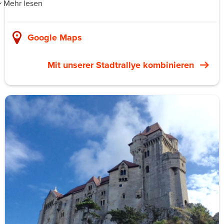
Mehr lesen
Die Boulderbar ist Österreichs größte Boulderhallen-
Kette mit vier Standorten in Wien. Am
Google Maps
firmenfreundlichsten ist Wienerberg im 10. Bezirk wegen
der Parkplätze. Hauptbahnhof ist die beste Anbindung
Mit unserer Stadtrallye kombinieren
mit Öffis. Das Teamevent-Paket startet mit einer
strukturierten Einführung durch eine zertifizierte
Klettertrainer*in. Sicherheit, Falltechnik,
Routenprogression vom Anfang bis zu härteren
Problemen. Danach Essen und Drinks an der Hausbar.
Für Teams funktioniert das, weil es körperlich fordernd
ist, aber niemanden überfordert. Die Wände sind
gestaffelt: Anfänger*innen und erfahrene Kletternde
finden auf demselben Problem-Set ihr Niveau. Der
Standort Wienerberg hat eine Glaswand zum
Boulderbereich. Wer nicht klettert, kann mit einem Drink
zuschauen.
Gruppengröße acht bis 40 Personen über mehrere
Trainer*innen. Zwei Stunden Einweisung plus offenes
Klettern. Preis 35–55 € pro Person je nach Schuhverleih