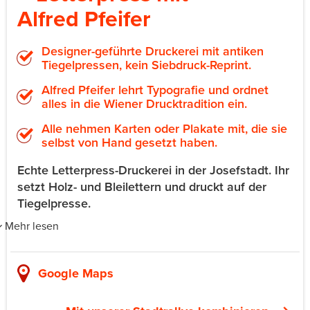
Alfred Pfeifer
Designer-geführte Druckerei mit antiken
Tiegelpressen, kein Siebdruck-Reprint.
Alfred Pfeifer lehrt Typografie und ordnet
alles in die Wiener Drucktradition ein.
Alle nehmen Karten oder Plakate mit, die sie
selbst von Hand gesetzt haben.
Echte Letterpress-Druckerei in der Josefstadt. Ihr
setzt Holz- und Bleilettern und druckt auf der
Tiegelpresse.
Mehr lesen
Die Atelierwerkstatt ist das Studio von Designer Alfred
Pfeifer im 8. Bezirk. Gruppen setzen Holz- und
Google Maps
Bleilettern von Hand und schließen sie im Rahmen.
Dann werden die Walzen eingefärbt und die