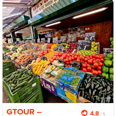
Musketiere”.
Die private Abendführung wird von einer Guide*in in
historischem Kostüm mit echter Laterne durch die
dunklen Gänge geleitet. Hoch geht es auf den 45 Meter
hohen Heinrichsturm. Buchungen sind ganzjährig
möglich, auch wenn die öffentlichen Öffnungszeiten
nicht greifen. Das gibt dem Format echte Flexibilität für
Firmenkalender.
Privatgruppen ab zehn Personen, bis 25 pro Guide. Rund
90 Minuten. Standardführung ab rund 18 € pro Person,
Nachtformat rund 25 €. Voller Buyout auf Anfrage.
Emanuelle
GTOUR –
4.8
/ 5