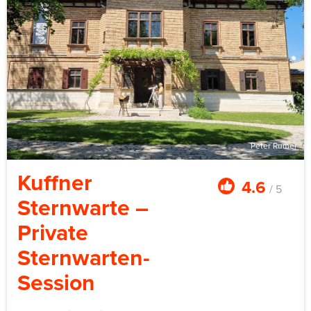
Gruppengröße sechs bis vierzehn in den Standard-
Formaten, größere Buchungen auf Anfrage. Workshops
dauern drei bis viereinhalb Stunden je nach Thema.
Offene Kurse ab 119 € pro Person, private Gruppenpreise
auf Anfrage je nach Thema, Personenzahl und
Verköstigung. Das Atelier wird von der
Wirtschaftsagentur Wien gefördert und in Kooperation
mit dem Paneum-Brotmuseum von Backaldrin
ausgestattet.
Peter Rumer
Kuffner
4.6
/ 5
Sternwarte –
Private
Sternwarten-
Session