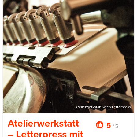
Partnergastronomie.
Falknerei steht auf der UNESCO-Liste des immateriellen
Kulturerbes. Das hier ist eine ernsthafte Falknerei, keine
Touristenshow mit Vögeln. Das Setting liefert seine
eigene Atmosphäre: Greifvögel im Tiefflug vor der
Silhouette einer Burg aus dem 12. Jahrhundert.
Bis zu sechs Personen pro Session. Gruppen von zwölf
bis 18 werden in Schichten aufgeteilt. Fünf Stunden
inklusive Jause, 189–209 € pro Person. Saisonal: April
bis Oktober.
Atelierwerkstatt Wien Letterpress
Atelierwerkstatt
5
/ 5
– Letterpress mit