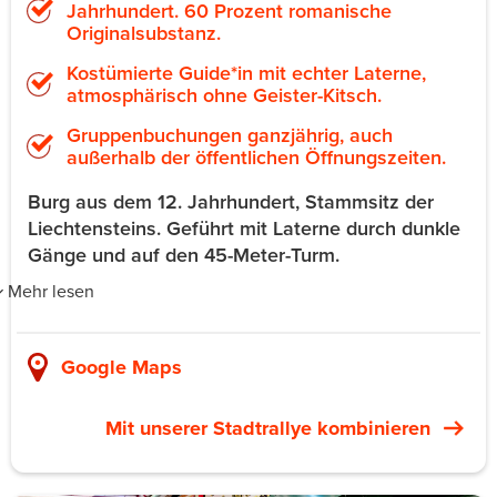
Jahrhundert. 60 Prozent romanische
Originalsubstanz.
Kostümierte Guide*in mit echter Laterne,
atmosphärisch ohne Geister-Kitsch.
Gruppenbuchungen ganzjährig, auch
außerhalb der öffentlichen Öffnungszeiten.
Burg aus dem 12. Jahrhundert, Stammsitz der
Liechtensteins. Geführt mit Laterne durch dunkle
Gänge und auf den 45-Meter-Turm.
Mehr lesen
Burg Liechtenstein in Maria Enzersdorf liegt 20 Minuten
südlich von Wien. Anreise mit der A21 oder mit U6 plus
Google Maps
Bus 270. Die Burg ist der Stammsitz der Liechtensteiner
aus dem 12. Jahrhundert. Etwa 60 Prozent romanische
Mit unserer Stadtrallye kombinieren
Originalsubstanz sind erhalten. Profanarchitektur dieser
Art ist in Österreich wirklich selten. Die Burg diente als
Drehort für „Die Säulen der Erde” und „Die drei